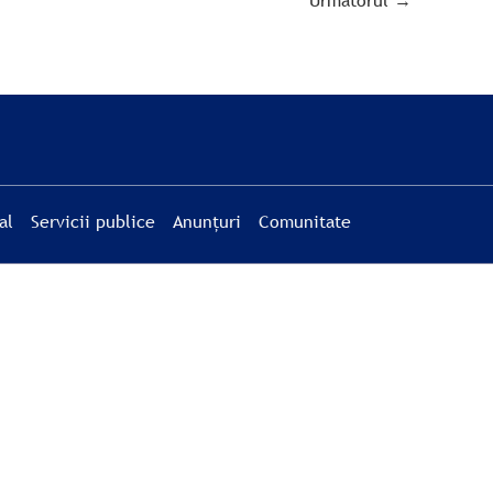
Următorul
→
al
Servicii publice
Anunțuri
Comunitate