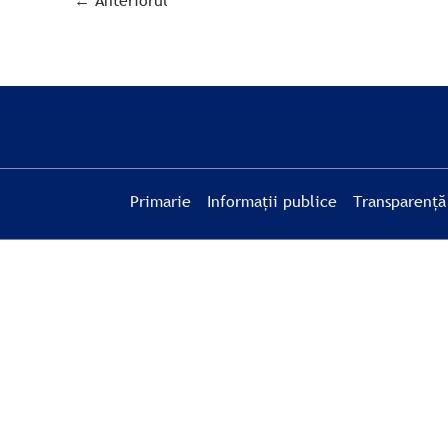
←
Anteriorul
Primarie
Informații publice
Transparență