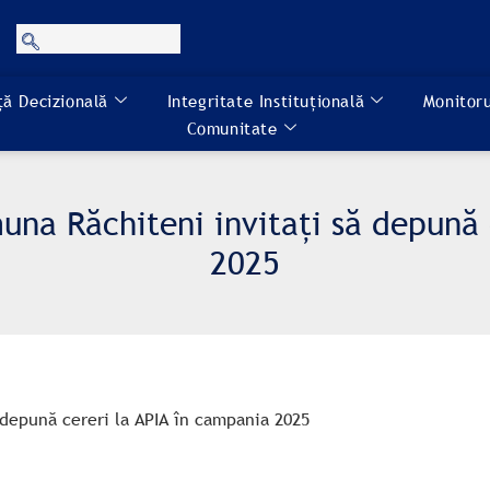
ă Decizională
Integritate Instituțională
Monitoru
Comunitate
una Răchiteni invitați să depună
2025
 depună cereri la APIA în campania 2025