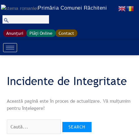
Treci
Search
S
Primăria Comunei Răchiteni
la
for:
e
conținut
a
r
Anunțuri
Plăți Online
Contact
c
h
Incidente de Integritate
Această pagină este în proces de actualizare. Vă mulțumim
pentru înțelegere!