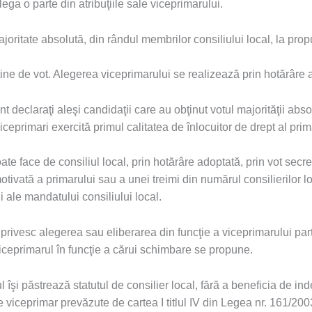
lega o parte din atribuţiile sale viceprimarului.
joritate absolută, din rândul membrilor consiliului local, la prop
ne de vot. Alegerea viceprimarului se realizează prin hotărâre a 
nt declaraţi aleşi candidaţii care au obţinut votul majorităţii absol
ceprimari exercită primul calitatea de înlocuitor de drept al prim
ate face de consiliul local, prin hotărâre adoptată, prin vot secr
otivată a primarului sau a unei treimi din numărul consilierilor lo
i ale mandatului consiliului local.
privesc alegerea sau eliberarea din funcţie a viceprimarului part
iceprimarul în funcţie a cărui schimbare se propune.
 îşi păstrează statutul de consilier local, fără a beneficia de ind
de viceprimar prevăzute de cartea I titlul IV din Legea nr. 161/200