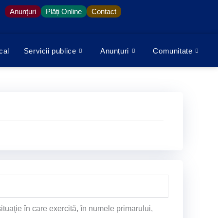
Anunțuri
Plăți Online
Contact
cal
Servicii publice
Anunțuri
Comunitate
ituaţie în care exercită, în numele primarului,