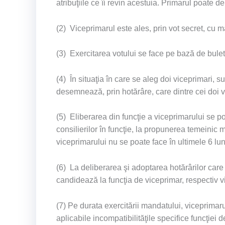
atribuţiile ce îi revin acestuia. Primarul poate de
(2) Viceprimarul este ales, prin vot secret, cu ma
(3) Exercitarea votului se face pe bază de buleti
(4) În situaţia în care se aleg doi viceprimari, su
desemnează, prin hotărâre, care dintre cei doi vi
(5) Eliberarea din funcţie a viceprimarului se po
consilierilor în funcţie, la propunerea temeinic m
viceprimarului nu se poate face în ultimele 6 lun
(6) La deliberarea şi adoptarea hotărârilor care 
candidează la funcţia de viceprimar, respectiv v
(7) Pe durata exercitării mandatului, viceprimarul
aplicabile incompatibilităţile specifice funcţiei 