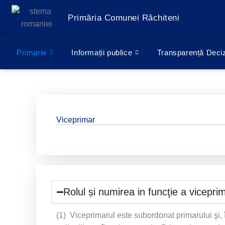
Treci
Primăria Comunei Răchiteni
la
conținut
Primarie
Informații publice
Transparență Deci
Viceprimar
Rolul și numirea in funcţie a vicepri
(1) Viceprimarul este subordonat primarului şi, în