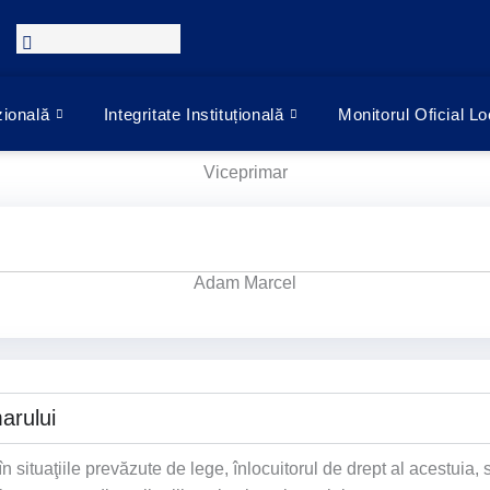
zională
Integritate Instituțională
Monitorul Oficial Lo
Viceprimar
Adam Marcel
marului
 situaţiile prevăzute de lege, înlocuitorul de drept al acestuia, s