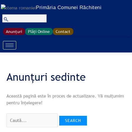
Treci
Search
S
Primăria Comunei Răchiteni
la
for:
e
conținut
a
r
Anunțuri
Plăți Online
Contact
c
h
Anunțuri sedinte
Această pagină este în proces de actualizare. Vă mulțumim
pentru înțelegere!