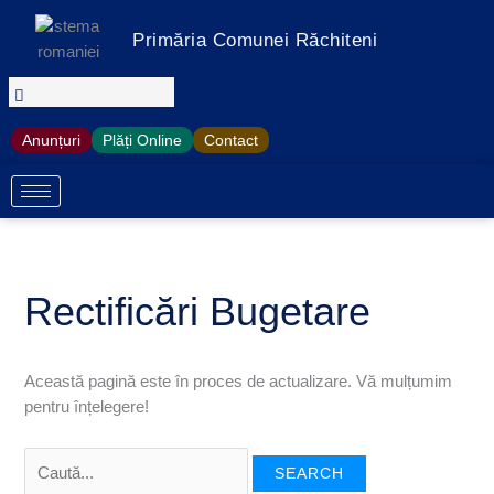
Treci
Search
S
la
for:
Primăria Comunei Răchiteni
e
conținut
a
r
c
Anunțuri
Plăți Online
Contact
h
Rectificări Bugetare
Această pagină este în proces de actualizare. Vă mulțumim
pentru înțelegere!