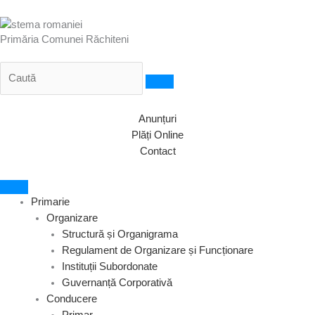
Treci
S
la
e
Primăria Comunei Răchiteni
conținut
a
r
c
h
Anunțuri
Plăți Online
Contact
Primarie
Organizare
Structură și Organigrama
Regulament de Organizare și Funcționare
Instituții Subordonate
Guvernanță Corporativă
Conducere
Primar