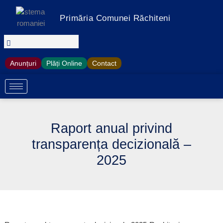
Treci
la
Primăria Comunei Răchiteni
conținut
Anunțuri
Plăți Online
Contact
Raport anual privind
transparența decizională –
2025