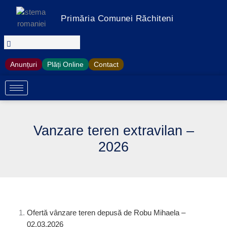
Treci
la
Primăria Comunei Răchiteni
conținut
Anunțuri
Plăți Online
Contact
Vanzare teren extravilan –
2026
Ofertă vânzare teren depusă de Robu Mihaela –
02.03.2026