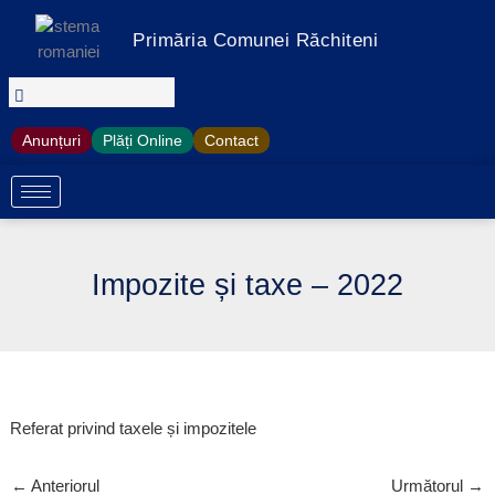
Treci
la
Primăria Comunei Răchiteni
conținut
Anunțuri
Plăți Online
Contact
Impozite și taxe – 2022
Referat privind taxele și impozitele
←
Anteriorul
Următorul
→