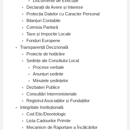
Documente de Execuție
Declarații de Avere și Interese
Protecția Datelor cu Caracter Personal
Bilanțuri Contabile
Comisia Paritară
Taxe și Impozite Locale
Fonduri Europene
Transparență Decizională
Proiecte de hotărâre
Ședințe ale Consiliului Local
Procese verbale
Anunțuri sedinte
Minutele ședințelor
Dezbateri Publice
Consultări Interministeriale
Registrul Asociațiilor și Fundațiilor
Integritate Instituțională
Cod Etic/Deontologic
Lista Cadourilor Primite
Mecanism de Raportare a Încălcărilor