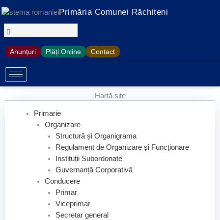
Treci
Primăria Comunei Răchiteni
la
conținut
Anunțuri
Plăți Online
Contact
Hartă site
Primarie
Organizare
Structură și Organigrama
Regulament de Organizare și Funcționare
Instituții Subordonate
Guvernanță Corporativă
Conducere
Primar
Viceprimar
Secretar general