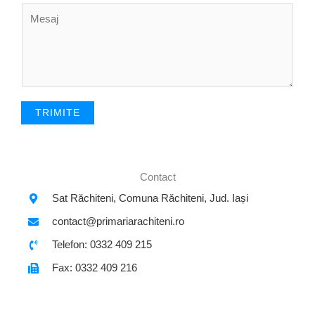
M
i
t
e
l
s
*
a
j
*
TRIMITE
Contact
Sat Răchiteni, Comuna Răchiteni, Jud. Iași
contact@primariarachiteni.ro
Telefon: 0332 409 215
Fax: 0332 409 216