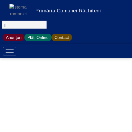
Treci
la
Primăria Comunei Răchiteni
conținut
Anunțuri
Plăți Online
Contact